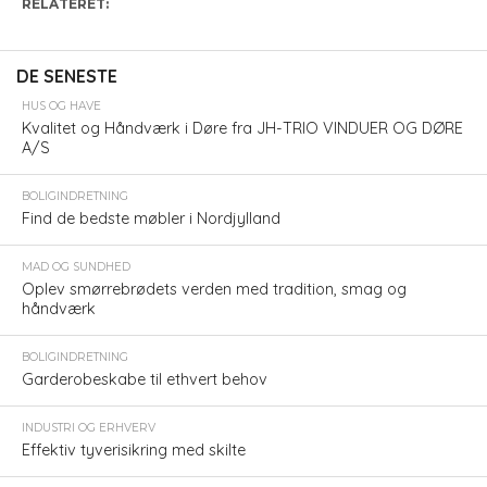
RELATERET:
DE SENESTE
HUS OG HAVE
Kvalitet og Håndværk i Døre fra JH-TRIO VINDUER OG DØRE
A/S
BOLIGINDRETNING
Find de bedste møbler i Nordjylland
MAD OG SUNDHED
Oplev smørrebrødets verden med tradition, smag og
håndværk
BOLIGINDRETNING
Garderobeskabe til ethvert behov
INDUSTRI OG ERHVERV
Effektiv tyverisikring med skilte