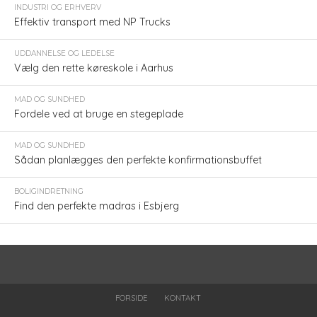
INDUSTRI OG ERHVERV
Effektiv transport med NP Trucks
UDDANNELSE OG LEDELSE
Vælg den rette køreskole i Aarhus
MAD OG SUNDHED
Fordele ved at bruge en stegeplade
MAD OG SUNDHED
Sådan planlægges den perfekte konfirmationsbuffet
BOLIGINDRETNING
Find den perfekte madras i Esbjerg
FORSIDE
KONTAKT