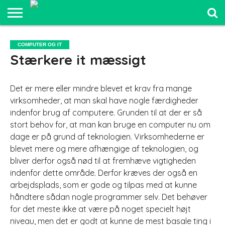
SPORT OG
FRILUFTSLIV
COMPUTER
BILER
ELEKTRONIK
MAD OG
UDDANNELSE
COMPUTER OG IT
OG IT
OG
SUNDHED
OG LEDELSE
Stærkere it mæssigt
SJOV
Det er mere eller mindre blevet et krav fra mange
virksomheder, at man skal have nogle færdigheder
indenfor brug af computere. Grunden til at der er så
stort behov for, at man kan bruge en computer nu om
dage er på grund af teknologien. Virksomhed
erne er
blevet mere og mere afhængige af teknologien, og
bliver derfor også nød til at fremhæve vigtigheden
indenfor dette område. Derfor kræves der også en
arbejdsplads, som er gode og tilpas med at kunne
håndtere sådan nogle programmer selv. Det behøver
for det meste ikke at være på noget specielt højt
niveau, men det er godt at kunne de mest basale ting i