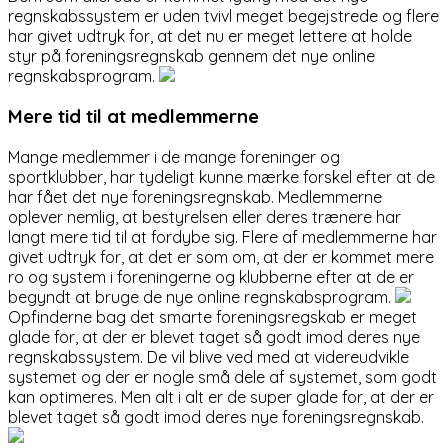
regnskabssystem er uden tvivl meget begejstrede og flere
har givet udtryk for, at det nu er meget lettere at holde
styr på foreningsregnskab gennem det nye online
regnskabsprogram.
Mere tid til at medlemmerne
Mange medlemmer i de mange foreninger og
sportklubber, har tydeligt kunne mærke forskel efter at de
har fået det nye foreningsregnskab. Medlemmerne
oplever nemlig, at bestyrelsen eller deres trænere har
langt mere tid til at fordybe sig. Flere af medlemmerne har
givet udtryk for, at det er som om, at der er kommet mere
ro og system i foreningerne og klubberne efter at de er
begyndt at bruge de nye online regnskabsprogram.
Opfinderne bag det smarte foreningsregskab er meget
glade for, at der er blevet taget så godt imod deres nye
regnskabssystem. De vil blive ved med at videreudvikle
systemet og der er nogle små dele af systemet, som godt
kan optimeres. Men alt i alt er de super glade for, at der er
blevet taget så godt imod deres nye foreningsregnskab.