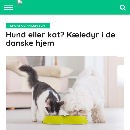
SPORT OG
FRILUFTSLIV
COMPUTER
BILER
ELEKTRONIK
MAD OG
UDDANNELSE
SPORT OG FRILUFTSLIV
OG IT
OG
SUNDHED
OG LEDELSE
Hund eller kat? Kæledyr i de
SJOV
danske hjem