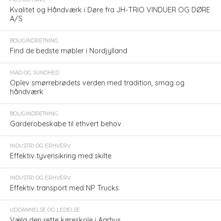
Kvalitet og Håndværk i Døre fra JH-TRIO VINDUER OG DØRE
A/S
BOLIGINDRETNING
Find de bedste møbler i Nordjylland
MAD OG SUNDHED
Oplev smørrebrødets verden med tradition, smag og
håndværk
BOLIGINDRETNING
Garderobeskabe til ethvert behov
INDUSTRI OG ERHVERV
Effektiv tyverisikring med skilte
INDUSTRI OG ERHVERV
Effektiv transport med NP Trucks
UDDANNELSE OG LEDELSE
Vælg den rette køreskole i Aarhus