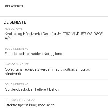
RELATERET:
DE SENESTE
HUS OG HAVE
Kvalitet og Håndværk i Døre fra JH-TRIO VINDUER OG DØRE
A/S
BOLIGINDRETNING
Find de bedste møbler i Nordjylland
MAD OG SUNDHED
Oplev smørrebrødets verden med tradition, smag og
håndværk
BOLIGINDRETNING
Garderobeskabe til ethvert behov
INDUSTRI OG ERHVERV
Effektiv tyverisikring med skilte