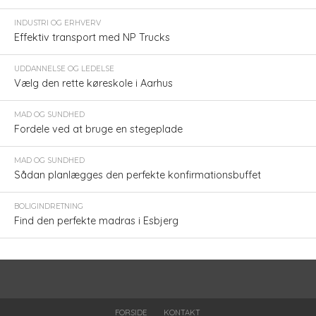
INDUSTRI OG ERHVERV
Effektiv transport med NP Trucks
UDDANNELSE OG LEDELSE
Vælg den rette køreskole i Aarhus
MAD OG SUNDHED
Fordele ved at bruge en stegeplade
MAD OG SUNDHED
Sådan planlægges den perfekte konfirmationsbuffet
BOLIGINDRETNING
Find den perfekte madras i Esbjerg
FORSIDE
KONTAKT