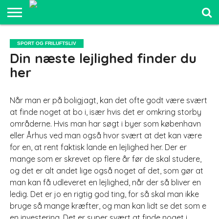
SPORT OG
FRILUFTSLIV
COMPUTER
BILER
ELEKTRONIK
MAD OG
UDDANNELSE
SPORT OG FRILUFTSLIV
OG IT
OG
SUNDHED
OG LEDELSE
Din næste lejlighed finder du
SJOV
her
Når man er på boligjagt, kan det ofte godt være svært
at finde noget at bo i, især hvis det er omkring storby
områderne. Hvis man har søgt i byer som københavn
eller Århus ved man også hvor svært at det kan være
for en, at rent faktisk la
nde en lejlighed her. Der er
mange som er skrevet op flere år før de skal studere,
og det er alt andet lige også noget af det, som gør at
man kan få udleveret en lejlighed, når der så bliver en
ledig. Det er jo en rigtig god ting, for så skal man ikke
bruge så mange kræfter, og man kan lidt se det som e
en investering. Det er super svært at finde noget i