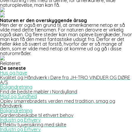
overnatning i telt med til denne, for amerikanere, vilde
naturoplevelse, man kan få.
Naturen er den overskyggende årsag
Men der er også en grund til, at amerikanerne netop er så
vilde med dette fænomen. For naturen derovre er virkelig
også skøn. Og flere steder kan man opleve bjergkæder, hvor
man kan få den mest fantastiske udsigt fra. Derfor er det
heller ikke så svært at forstå, hvorfor der er så mange af
dem, som er vilde med netop at komme ud og gå i disse
naturområder.
Relateret:
De seneste
Hus og have
Kvalitet og Håndværk i Døre fra JH-TRIO VINDUER OG DØRE
A/S
Boligindretning
Find de bedste møbler i Nordjylland
Mad og Sundhed
Oplev smørrebrødets verden med tradition, smag og
håndværk
Boligindretning
Garderobeskabe til ethvert behov
Industri og Erhverv
Effektiv tyverisikring med skilte
Industri og Erhverv