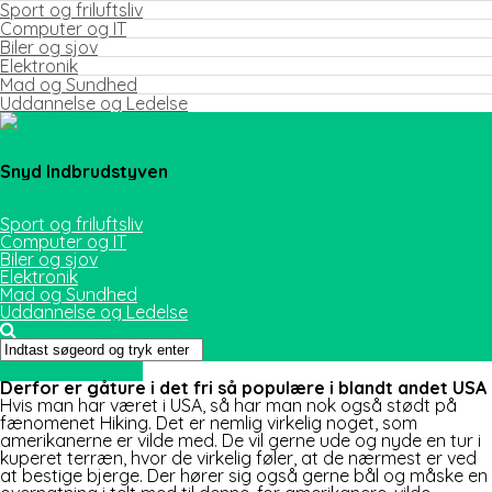
Sport og friluftsliv
Computer og IT
Biler og sjov
Elektronik
Mad og Sundhed
Uddannelse og Ledelse
Snyd Indbrudstyven
Sport og friluftsliv
Computer og IT
Biler og sjov
Elektronik
Mad og Sundhed
Uddannelse og Ledelse
Sport og friluftsliv
Derfor er gåture i det fri så populære i blandt andet USA
Hvis man har været i USA, så har man nok også stødt på
fænomenet Hiking. Det er nemlig virkelig noget, som
amerikanerne er vilde med. De vil gerne ude og nyde en tur i
kuperet terræn, hvor de virkelig føler, at de nærmest er ved
at bestige b
jerge. Der hører sig også gerne bål og måske en