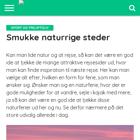
SPORT OG
FRILUFTSLIV
COMPUTER
BILER
ELEKTRONIK
MAD OG
UDDANNELSE
SPORT OG FRILUFTSLIV
OG IT
OG
SUNDHED
OG LEDELSE
Smukke naturrige steder
SJOV
Kan man lide natur og at rejse, så kan det være en god
ide at tjekke de mange attraktive rejsesider ud, hvor
man kan finde inspiration til næste rejse. Her kan man
vælge alt efter, hvilken en form for ferie, som man
ønsker sig. Ønsker man sig e
n naturferie, hvor der er
gode muligheder for at vandre, sejle i kajak med mere,
ja så kan det være en god ide at tjekke disse
naturferier ud her og nu. Se derfor nærmere på det
store udvalg allerede i dag.