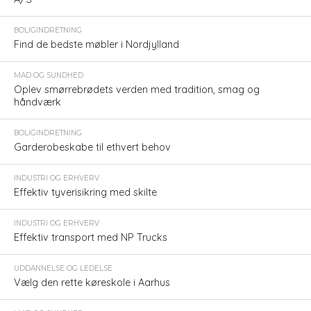
BOLIGINDRETNING
Find de bedste møbler i Nordjylland
MAD OG SUNDHED
Oplev smørrebrødets verden med tradition, smag og
håndværk
BOLIGINDRETNING
Garderobeskabe til ethvert behov
INDUSTRI OG ERHVERV
Effektiv tyverisikring med skilte
INDUSTRI OG ERHVERV
Effektiv transport med NP Trucks
UDDANNELSE OG LEDELSE
Vælg den rette køreskole i Aarhus