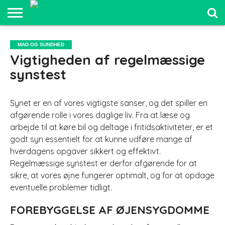
SPORT OG
FRILUFTSLIV
COMPUTER
BILER
ELEKTRONIK
MAD OG
UDDANNELSE
MAD OG SUNDHED
OG IT
OG
SUNDHED
OG LEDELSE
Vigtigheden af regelmæssige
SJOV
synstest
Synet er en af vores vigtigste sanser, og det spiller en
afgørende rolle i vores daglige liv. Fra at læse og
arbejde til at køre bil og deltage i fritidsaktiviteter, er et
godt syn essentielt for at kunne udføre mange af
hverdagens opgaver sikkert og effektivt.
Regelmæssige synstest er derfor afgørende for at
sikre, at vores øjne fungerer optimalt, og for at opdage
eventuelle problemer tidligt.
FOREBYGGELSE AF ØJENSYGDOMME