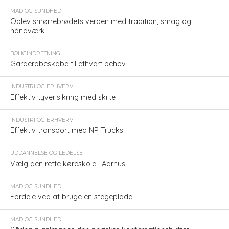
MAD OG SUNDHED
Oplev smørrebrødets verden med tradition, smag og
håndværk
BOLIGINDRETNING
Garderobeskabe til ethvert behov
INDUSTRI OG ERHVERV
Effektiv tyverisikring med skilte
INDUSTRI OG ERHVERV
Effektiv transport med NP Trucks
UDDANNELSE OG LEDELSE
Vælg den rette køreskole i Aarhus
MAD OG SUNDHED
Fordele ved at bruge en stegeplade
MAD OG SUNDHED