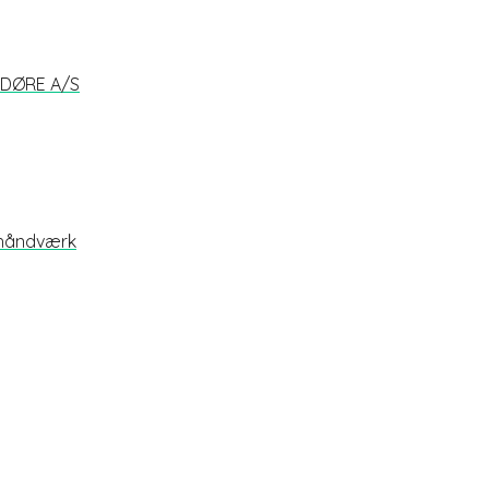
G DØRE A/S
 håndværk