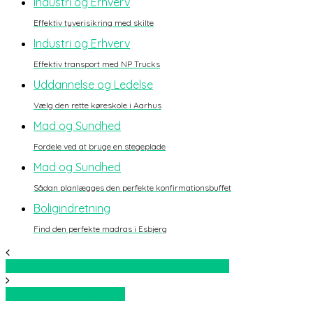
Industri og Erhverv
Effektiv tyverisikring med skilte
Industri og Erhverv
Effektiv transport med NP Trucks
Uddannelse og Ledelse
Vælg den rette køreskole i Aarhus
Mad og Sundhed
Fordele ved at bruge en stegeplade
Mad og Sundhed
Sådan planlægges den perfekte konfirmationsbuffet
Boligindretning
Find den perfekte madras i Esbjerg
Se nye tendenser og følg gode blogs online
Det vigtigt baby udstyr