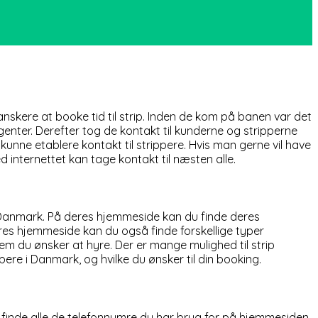
kere at booke tid til strip. Inden de kom på banen var det
nter. Derefter tog de kontakt til kunderne og stripperne
kunne etablere kontakt til strippere. Hvis man gerne vil have
 internettet kan tage kontakt til næsten alle.
p Danmark. På deres hjemmeside kan du finde deres
deres hjemmeside kan du også finde forskellige typer
vem du ønsker at hyre. Der er mange mulighed til strip
re i Danmark, og hvilke du ønsker til din booking.
n finde alle de telefonnumre du har brug for på hjemmesiden,