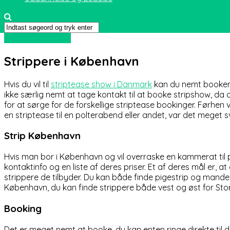
Sport og friluftsliv
Strippere i København
Hvis du vil til
striptease show i Danmark
kan du nemt booken 
ikke særlig nemt at tage kontakt til at booke stripshow, da
for at sørge for de forskellige striptease bookinger. Førhen
en striptease til en polterabend eller andet, var det meget 
Strip København
Hvis man bor i København og vil overraske en kammerat til 
kontaktinfo og en liste af deres priser. Et af deres mål er,
strippere de tilbyder. Du kan både finde pigestrip og mandes
København, du kan finde strippere både vest og øst for Stor
Booking
Det er meget nemt at booke, du kan enten ringe direkte til d