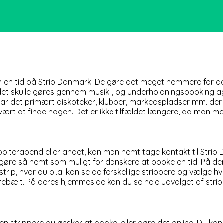
en tid på Strip Danmark. De gøre det meget nemmere for dans
 det skulle gøres gennem
musik-, og underholdningsbooking age
 var det primært diskoteker, klubber, markedspladser mm. der 
svært at finde nogen. Det er ikke tilfældet længere, da man med
polterabend eller andet, kan man nemt tage kontakt til Stri
 at gøre så nemt som muligt for danskere at booke en tid. På 
trip, hvor du bl.a. kan se de forskellige strippere og vælge h
ebælt. På deres hjemmeside kan du se hele udvalget af strippe
en strippere du ønsker at booke, eller gøre det online. Du ka