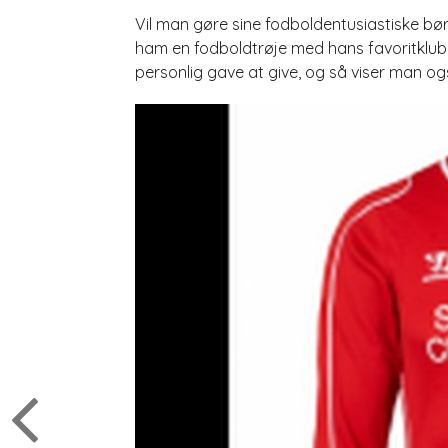
Vil man gøre sine fodboldentusiastiske bør
ham en fodboldtrøje med hans favoritklub 
personlig gave at give, og så viser man o