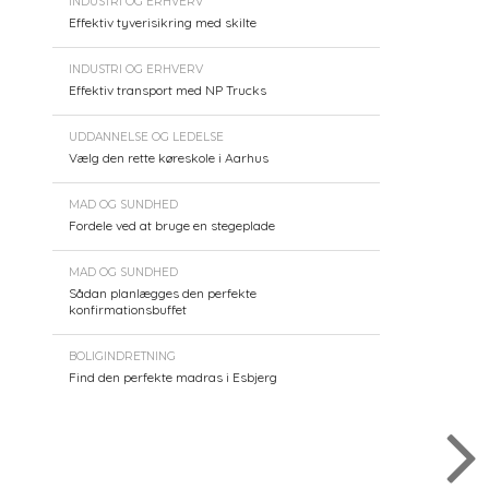
INDUSTRI OG ERHVERV
Effektiv tyverisikring med skilte
INDUSTRI OG ERHVERV
Effektiv transport med NP Trucks
UDDANNELSE OG LEDELSE
Vælg den rette køreskole i Aarhus
MAD OG SUNDHED
Fordele ved at bruge en stegeplade
MAD OG SUNDHED
Sådan planlægges den perfekte
konfirmationsbuffet
BOLIGINDRETNING
Find den perfekte madras i Esbjerg