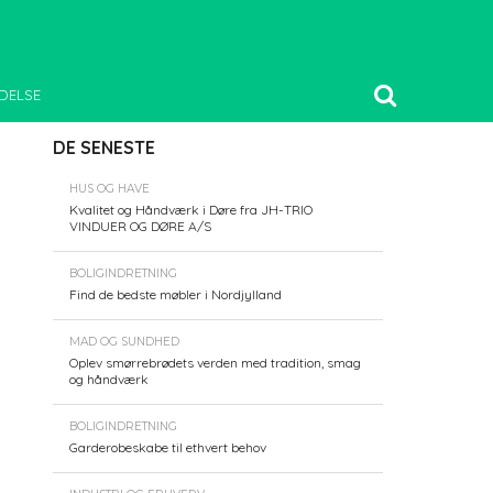
DELSE
DE SENESTE
HUS OG HAVE
Kvalitet og Håndværk i Døre fra JH-TRIO
VINDUER OG DØRE A/S
BOLIGINDRETNING
Find de bedste møbler i Nordjylland
MAD OG SUNDHED
Oplev smørrebrødets verden med tradition, smag
og håndværk
BOLIGINDRETNING
Garderobeskabe til ethvert behov