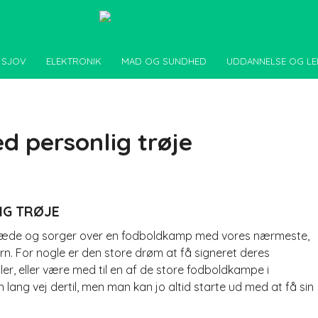
 SJOV
ELEKTRONIK
MAD OG SUNDHED
UDDANNELSE OG LE
d personlig trøje
IG TRØJE
 glæde og sorger over en fodboldkamp med vores nærmeste,
n. For nogle er den store drøm at få signeret deres
ler, eller være med til en af de store fodboldkampe i
lang vej dertil, men man kan jo altid starte ud med at få sin