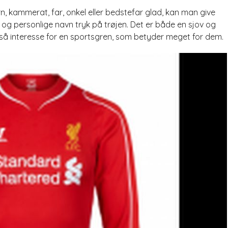
n, kammerat, far, onkel eller bedstefar glad, kan man give
og personlige navn tryk på trøjen. Det er både en sjov og
gså interesse for en sportsgren, som betyder meget for dem.