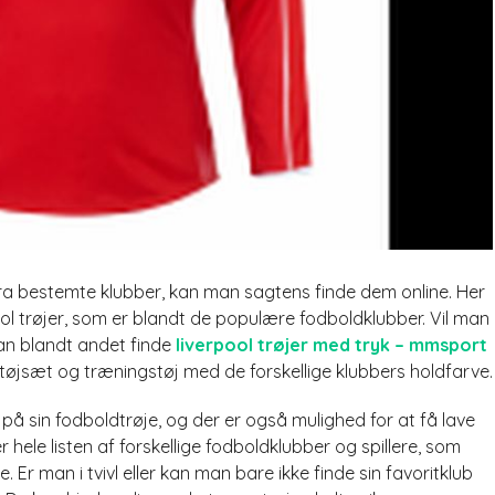
fra bestemte klubber, kan man sagtens finde dem online. Her
ol trøjer, som er blandt de populære fodboldklubber. Vil man
an blandt andet finde
liverpool trøjer med tryk – mmsport
øjsæt og træningstøj med de forskellige klubbers holdfarve.
 sin fodboldtrøje, og der er også mulighed for at få lave
le listen af forskellige fodboldklubber og spillere, som
. Er man i tvivl eller kan man bare ikke finde sin favoritklub