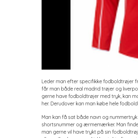
Leder man efter specifikke fodboldtrøjer 
får man både real madrid trøjer og liverpo
gerne have fodboldtrøjer med tryk, kan m
her. Derudover kan man købe hele fodboldt
Man kan få sat både navn og nummertryk på
shortsnummer og ærmemærker. Man finder he
man gerne vil have trykt på sin fodboldtrøje