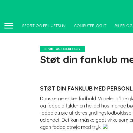
SPORT OG FRILUFTSLIV
COMPUTER OG IT
BILER OG
SPORT OG FRILUFTSLIV
Støt din fanklub me
STØT DIN FANKLUB MED PERSONL
Danskerne elsker fodbold. Vi deler både
og fodbold fylder en hel del hos mange bør
fodbol
dtrøje af deres yndlingsfodboldsspil
udlandet. Det kan måske godt virke som en 
egen fodboldtrøje med tryk.