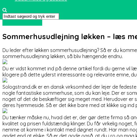
Sport og friluftsliv
Sommerhusudlejning løkken – læs me
Du leder efter løkken sommerhusudlejning? Så er du kommet t
sommerhusudlejning løkken, så bliv hængende endnu.
Du er vidst kommet ind på denne artikel fordi du gerne vil l
klogere på dette yderst interessante og relevante emne, du h
Sologstrand.dk er en dansk virksomhed der lejer de fedeste 
nogle fantastiske sommerhuse, som du kan leje. Der er somme
noget af det de beskæftiger sig meget med. Herudover er s
deres hjemmeside. Så er det ikke bare med at klikke sig 
Du tænker måske nu, hvad det er, der gør dette firma så ande
kvalitet og prisen fuldstændig klinger. Du får virkelig noget
nemme at komme i kontakt med døgnet rundt. Har man nogle 
andet end at elske. Så er det gode også, at du i ro og mag ka