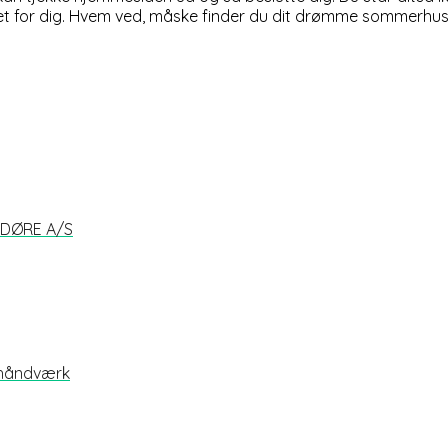
oget for dig. Hvem ved, måske finder du dit drømme sommerhu
G DØRE A/S
 håndværk