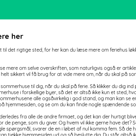
re her
il det rigtige sted, for her kan du læse mere om feriehus løk
æse mere om selve overskriften, som naturligvis også er artik
elt sikkert vil få brug for at vide mere om, når du skal på so
sommerhuse til dig, når du skal på ferie. Så klikker du dig i
rhuse i forskellige byer, så det er altså ikke kun et sted, h
ommerhusene alle ogsåvirkelig i god stand, og man kan se en
ind på hjemmesiden, og se om du kan finde nogle spændende
rledes fra alle de andre firmaet, og det kan der hurtigt bliv
, for de penge, som du giver. Og hvem vil ikke gerne have det? 
spørgsmål, svarer de en i løbet af nul komma fem. Så de har
n tjekke hjemmesiden ud og så beslutte dig. Du står altså ikke