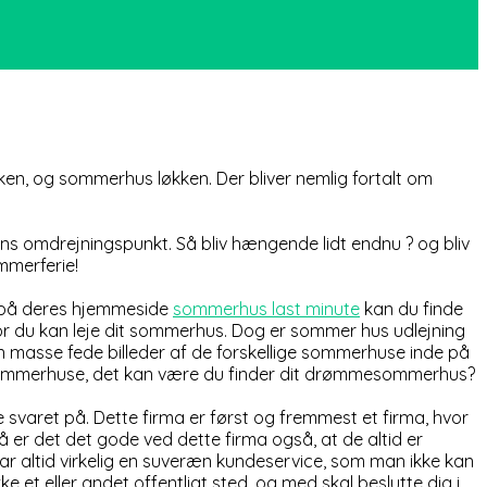
ken, og sommerhus løkken. Der bliver nemlig fortalt om
lens omdrejningspunkt. Så bliv hængende lidt endnu ? og bliv
mmerferie!
nd på deres hjemmeside
sommerhus last minute
kan du finde
vor du kan leje dit sommerhus. Dog er sommer hus udlejning
 masse fede billeder af de forskellige sommerhuse inde på
 sommerhuse, det kan være du finder dit drømmesommerhus?
e svaret på. Dette firma er først og fremmest et firma, hvor
Så er det det gode ved dette firma også, at de altid er
 altid virkelig en suveræn kundeservice, som man ikke kan
 et eller andet offentligt sted, og med skal beslutte dig i