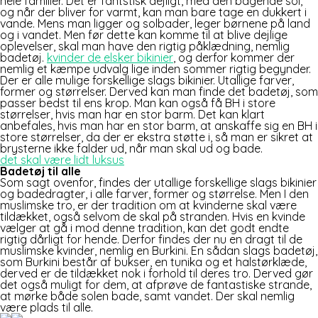
hele familier. Det er fantstisk dejligt, med den bagende sol,
og når der bliver for varmt, kan man bare tage en dukkert i
vande. Mens man ligger og solbader, leger børnene på land
og i vandet. Men før dette kan komme til at blive dejlige
oplevelser, skal man have den rigtig påklædning, nemlig
badetøj.
kvinder de elsker bikinier
, og derfor kommer der
nemlig et kæmpe udvalg lige inden sommer rigtig begynder.
Der er alle mulige forskellige slags bikinier. Utallige farver,
former og størrelser. Derved kan man finde det badetøj, som
passer bedst til ens krop. Man kan også få BH i store
størrelser, hvis man har en stor barm. Det kan klart
anbefales, hvis man har en stor barm, at anskaffe sig en BH i
store størrelser, da der er ekstra støtte i, så man er sikret at
brysterne ikke falder ud, når man skal ud og bade.
det skal være lidt luksus
Badetøj til alle
Som sagt ovenfor, findes der utallige forskellige slags bikinier
og badedragter, i alle farver, former og størrelse. Men I den
muslimske tro, er der tradition om at kvinderne skal være
tildækket, også selvom de skal på stranden. Hvis en kvinde
vælger at gå i mod denne tradition, kan det godt endte
rigtig dårligt for hende. Derfor findes der nu en dragt til de
muslimske kvinder, nemlig en Burkini. En sådan slags badetøj,
som Burkini består af bukser, en tunika og et halstørklæde,
derved er de tildækket nok i forhold til deres tro. Derved gør
det også muligt for dem, at afprøve de fantastiske strande,
at mørke både solen bade, samt vandet. Der skal nemlig
være plads til alle.