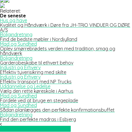
Relateret:
De seneste
Hus og have
Kvalitet og Håndværk i Døre fra JH-TRIO VINDUER OG DØRE
A/S
Boligindretning
Find de bedste møbler i Nordjylland
Mad og Sundhed
Oplev smørrebrødets verden med tradition, smag og
håndværk
Boligindretning
Garderobeskabe til ethvert behov
Industri og Erhverv
Effektiv tyverisikring med skilte
Industri og Erhverv
Effektiv transport med NP Trucks
Uddannelse og Ledelse
Vælg den rette køreskole i Aarhus
Mad og Sundhed
Fordele ved at bruge en stegeplade
Mad og Sundhed
Sådan planlægges den perfekte konfirmationsbuffet
Boligindretning
Find den perfekte madras i Esbjerg
Bloggen med økologisk børnetøj