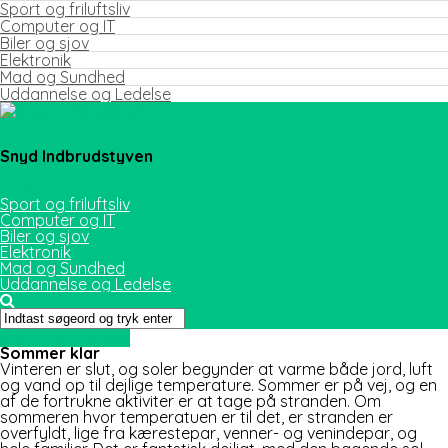
Sport og friluftsliv
Computer og IT
Biler og sjov
Elektronik
Mad og Sundhed
Uddannelse og Ledelse
Snyd Indbrudstyven
Sport og friluftsliv
Computer og IT
Biler og sjov
Elektronik
Mad og Sundhed
Uddannelse og Ledelse
Sport og friluftsliv
Sommer klar
Vinteren er slut, og soler begynder at varme både jord, luft
og vand op til dejlige temperature. Sommer er på vej, og en
af de fortrukne aktiviter er at tage på stranden. Om
sommeren hvor temperatuen er til det, er stranden er
overfyldt, lige fra
kærestepar, venner- og venindepar, og