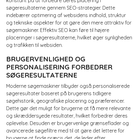
konstant på at forbedre deres placering i
søgeresultaterne gennem SEO-strategier. Dette
indebærer optimering af websidens indhold, struktur
og tekniske aspekter for at gøre den mere attraktiv for
søgemaskiner. Effektiv SEO kan føre til højere
placeringer i søgeresultaterne, hvilket øger synligheden
og trafikken til websiden.
BRUGERVENLIGHED OG
PERSONALISERING FORBEDRER
SØGERESULTATERNE
Moderne søgemaskiner tilbyder også personaliserede
søgeresultater baseret på brugerens tidligere
søgehistorik, geografiske placering og præferencer.
Dette gør det muligt for brugerne at få mere relevante
og skræddersyede resultater, hvilket forbedrer deres
oplevelse. Desuden er brugervenlige grænseflader og
avancerede søgefiltre med til at gøre det lettere for
brugerne at finde præcis det, de leder efter.