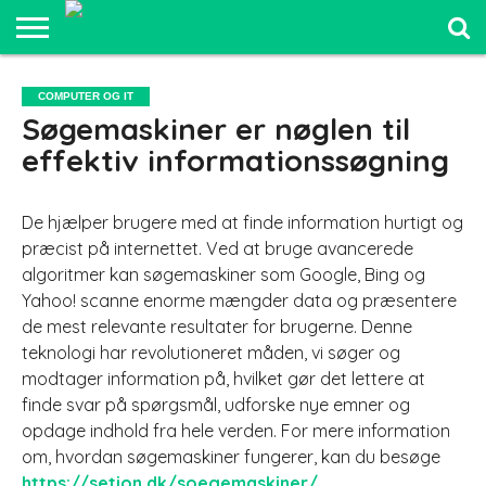
SPORT OG
FRILUFTSLIV
COMPUTER
BILER
ELEKTRONIK
MAD OG
UDDANNELSE
COMPUTER OG IT
OG IT
OG
SUNDHED
OG LEDELSE
Søgemaskiner er nøglen til
SJOV
effektiv informationssøgning
De hjælper brugere med at finde information hurtigt og
præcist på internettet. Ved at bruge avancerede
algoritmer kan søgemaskiner som Google, Bing og
Yahoo! scanne enorme mængder data og præsentere
de mest relevante resultater for brugerne. Denne
teknologi har revolutioneret måden, vi søger og
modtager information på, hvilket gør det lettere at
finde svar på spørgsmål, udforske nye emner og
opdage indhold fra hele verden. For mere information
om, hvordan søgemaskiner fungerer, kan du besøge
https://setion.dk/soegemaskiner/
.