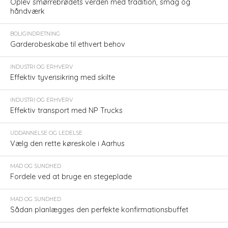
Oplev smørrebrødets verden med tradition, smag og
håndværk
BOLIGINDRETNING
Garderobeskabe til ethvert behov
INDUSTRI OG ERHVERV
Effektiv tyverisikring med skilte
INDUSTRI OG ERHVERV
Effektiv transport med NP Trucks
UDDANNELSE OG LEDELSE
Vælg den rette køreskole i Aarhus
MAD OG SUNDHED
Fordele ved at bruge en stegeplade
MAD OG SUNDHED
Sådan planlægges den perfekte konfirmationsbuffet