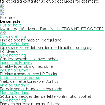
få lidt ekstra kontanter ud af, og det lykkes for det meste.
Relateret:
De seneste
Hus og have
Kvalitet og Håndværk i Døre fra JH-TRIO VINDUER OG DØRE
A/S
Boligindretning
Find de bedste møbler i Nordjylland
Mad og Sundhed
Oplev smørrebrødets verden med tradition, smag og
håndværk
Boligindretning
Garderobeskabe til ethvert behov
Industri og Erhverv
Effektiv tyverisikring med skilte
Industri og Erhverv
Effektiv transport med NP Trucks
Uddannelse og Ledelse
Vælg den rette køreskole i Aarhus
Mad og Sundhed
Fordele ved at bruge en stegeplade
Mad og Sundhed
Sådan planlægges den perfekte konfirmationsbuffet
Boligindretning
Find den perfekte madras i Esbjerg