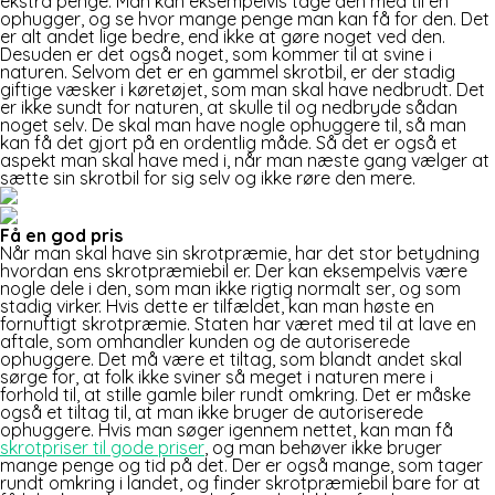
ekstra penge. Man kan eksempelvis tage den med til en
ophugger, og se hvor mange penge man kan få for den. Det
er alt andet lige bedre, end ikke at gøre noget ved den.
Desuden er det også noget, som kommer til at svine i
naturen. Selvom det er en gammel skrotbil, er der stadig
giftige væsker i køretøjet, som man skal have nedbrudt. Det
er ikke sundt for naturen, at skulle til og nedbryde sådan
noget selv. De skal man have nogle ophuggere til, så man
kan få det gjort på en ordentlig måde. Så det er også et
aspekt man skal have med i, når man næste gang vælger at
sætte sin skrotbil for sig selv og ikke røre den mere.
Få en god pris
Når man skal have sin skrotpræmie, har det stor betydning
hvordan ens skrotpræmiebil er. Der kan eksempelvis være
nogle dele i den, som man ikke rigtig normalt ser, og som
stadig virker. Hvis dette er tilfældet, kan man høste en
fornuftigt skrotpræmie. Staten har været med til at lave en
aftale, som omhandler kunden og de autoriserede
ophuggere. Det må være et tiltag, som blandt andet skal
sørge for, at folk ikke sviner så meget i naturen mere i
forhold til, at stille gamle biler rundt omkring. Det er måske
også et tiltag til, at man ikke bruger de autoriserede
ophuggere. Hvis man søger igennem nettet, kan man få
skrotpriser til gode priser
, og man behøver ikke bruger
mange penge og tid på det. Der er også mange, som tager
rundt omkring i landet, og finder skrotpræmiebil bare for at