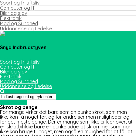
Sport og friluftsliv
Computer og IT
Biler og sjov
Elektronik
Mad og Sundhed
Uddannelse og Ledelse
Snyd Indbrudstyven
Sport og friluftsliv
Computer og IT
Biler og sjov
Elektronik
Mad og Sundhed
Uddannelse og Ledelse
Biler og sjov
Skrot og penge
For mange virker det bare som en bunke skrot, som man
ikke kan få noget for, og for andre ser man muligheder og
for det meste penge. Der er mange som ikke er klar over, at
en skrotbil ikke bare en bunke udueligt skrammel, som man
ikke kan bruge til
noget, men også en mulighed for at få lidt