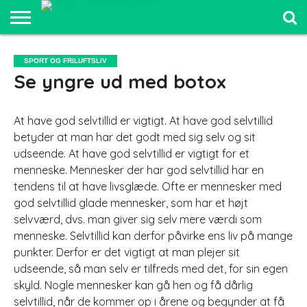
SPORT OG
FRILUFTSLIV
COMPUTER
BILER
ELEKTRONIK
MAD OG
UDDANNELSE
SPORT OG FRILUFTSLIV
OG IT
OG
SUNDHED
OG LEDELSE
Se yngre ud med botox
SJOV
At have god selvtillid er vigtigt. At have god selvtillid
betyder at man har det godt med sig selv og sit
udseende. At have god selvtillid er vigtigt for et
menneske. Mennesker der har god selvtillid har en
tendens til at have livsglæde. Ofte er me
nnesker med
god selvtillid glade mennesker, som har et højt
selvværd, dvs. man giver sig selv mere værdi som
menneske. Selvtillid kan derfor påvirke ens liv på mange
punkter. Derfor er det vigtigt at man plejer sit
udseende, så man selv er tilfreds med det, for sin egen
skyld. Nogle mennesker kan gå hen og få dårlig
selvtillid, når de kommer op i årene og begynder at få