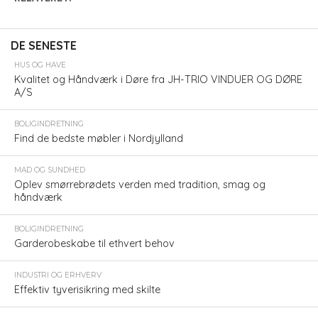
DE SENESTE
HUS OG HAVE
Kvalitet og Håndværk i Døre fra JH-TRIO VINDUER OG DØRE
A/S
BOLIGINDRETNING
Find de bedste møbler i Nordjylland
MAD OG SUNDHED
Oplev smørrebrødets verden med tradition, smag og
håndværk
BOLIGINDRETNING
Garderobeskabe til ethvert behov
INDUSTRI OG ERHVERV
Effektiv tyverisikring med skilte