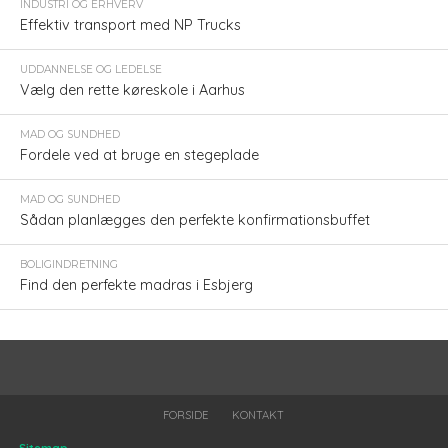
INDUSTRI OG ERHVERV
Effektiv transport med NP Trucks
UDDANNELSE OG LEDELSE
Vælg den rette køreskole i Aarhus
MAD OG SUNDHED
Fordele ved at bruge en stegeplade
MAD OG SUNDHED
Sådan planlægges den perfekte konfirmationsbuffet
BOLIGINDRETNING
Find den perfekte madras i Esbjerg
FORSIDE
KONTAKT
Sitemap