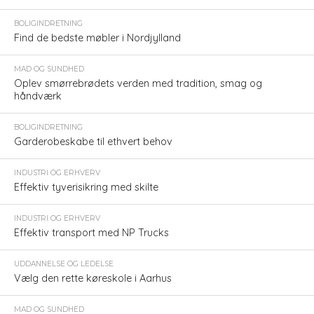
BOLIGINDRETNING
Find de bedste møbler i Nordjylland
MAD OG SUNDHED
Oplev smørrebrødets verden med tradition, smag og
håndværk
BOLIGINDRETNING
Garderobeskabe til ethvert behov
INDUSTRI OG ERHVERV
Effektiv tyverisikring med skilte
INDUSTRI OG ERHVERV
Effektiv transport med NP Trucks
UDDANNELSE OG LEDELSE
Vælg den rette køreskole i Aarhus
MAD OG SUNDHED