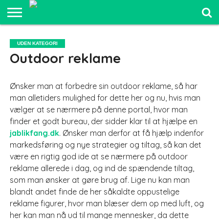
SPORT OG
FRILUFTSLIV
COMPUTER
BILER
ELEKTRONIK
MAD OG
UDDANNELSE
UDEN KATEGORI
OG IT
OG
SUNDHED
OG LEDELSE
Outdoor reklame
SJOV
Ønsker man at forbedre sin outdoor reklame, så har
man alletiders mulighed for dette her og nu, hvis man
vælger at se nærmere på denne portal, hvor man
finder et godt bureau, der sidder klar til at hjælpe en
jablikfang.dk
. Ønsker man derfor at få hjælp indenfor
markedsføring og nye strategier og tiltag, så kan det
være en rigtig god ide at se nærmere på outdoor
reklame allerede i dag, og ind de spændende tiltag,
som man ønsker at gøre brug af. Lige nu kan man
blandt andet finde de her såkaldte oppustelige
reklame figurer, hvor man blæser dem op med luft, og
her kan man nå ud til mange mennesker, da dette