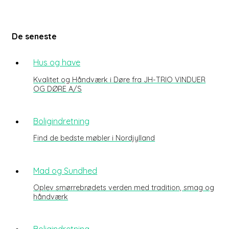
De seneste
Hus og have
Kvalitet og Håndværk i Døre fra JH-TRIO VINDUER
OG DØRE A/S
Boligindretning
Find de bedste møbler i Nordjylland
Mad og Sundhed
Oplev smørrebrødets verden med tradition, smag og
håndværk