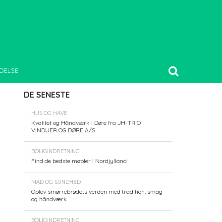
DELSE
DE SENESTE
HUS OG HAVE
Kvalitet og Håndværk i Døre fra JH-TRIO
VINDUER OG DØRE A/S
BOLIGINDRETNING
Find de bedste møbler i Nordjylland
MAD OG SUNDHED
Oplev smørrebrødets verden med tradition, smag
og håndværk
BOLIGINDRETNING