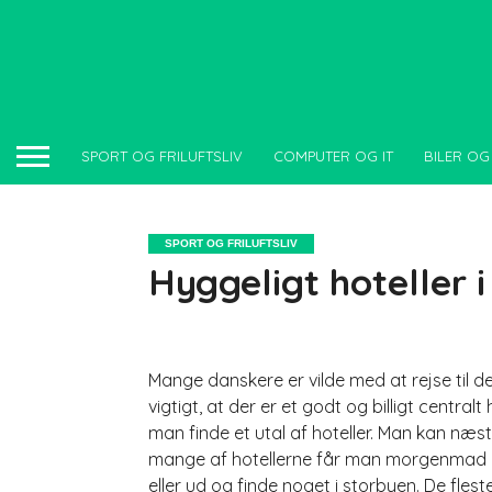
SPORT OG FRILUFTSLIV
COMPUTER OG IT
BILER OG
SPORT OG FRILUFTSLIV
Hyggeligt hoteller 
Mange danskere er vilde med at rejse til d
vigtigt, at der er et godt og billigt centra
man finde et utal af hoteller. Man kan næs
mange af hotellerne får man morgenmad me
eller ud og finde noget i storbyen. De fle