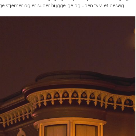
 stjerner og er super hyggelige og uden tvivl et besøg