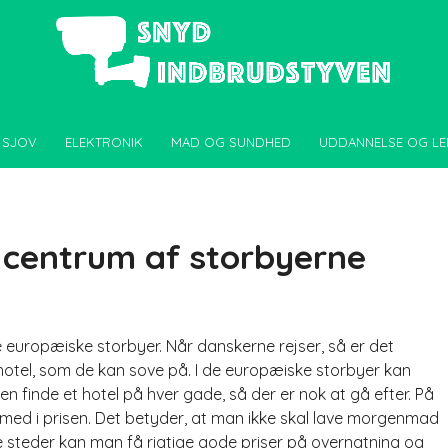
 SJOV
ELEKTRONIK
MAD OG SUNDHED
UDDANNELSE OG LE
i centrum af storbyerne
e europæiske storbyer. Når danskerne rejser, så er det
lt hotel, som de kan sove på. I de europæiske storbyer kan
te
n finde et hotel på hver gade, så der er nok at gå efter. På
d i prisen. Det betyder, at man ikke skal lave morgenmad
ste steder kan man få rigtige gode priser på overnatning og