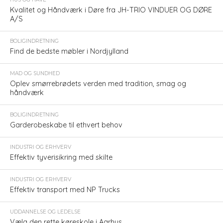
Kvalitet og Håndværk i Døre fra JH-TRIO VINDUER OG DØRE
A/S
BOLIGINDRETNING
Find de bedste møbler i Nordjylland
MAD OG SUNDHED
Oplev smørrebrødets verden med tradition, smag og
håndværk
BOLIGINDRETNING
Garderobeskabe til ethvert behov
INDUSTRI OG ERHVERV
Effektiv tyverisikring med skilte
INDUSTRI OG ERHVERV
Effektiv transport med NP Trucks
UDDANNELSE OG LEDELSE
Vælg den rette køreskole i Aarhus