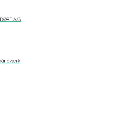
G DØRE A/S
 håndværk