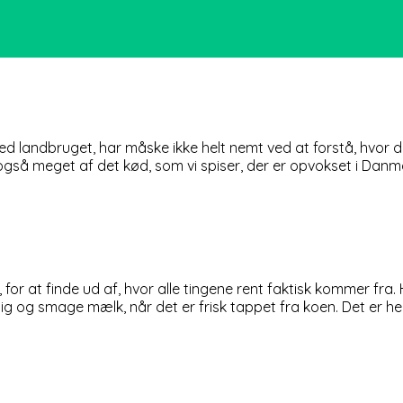
ed landbruget, har måske ikke helt nemt ved at forstå, hvor d
 også
meget af det kød, som vi spiser, der er opvokset i Danm
t, for at finde ud af, hvor alle tingene rent faktisk kommer f
g og smage mælk, når det er frisk tappet fra koen. Det er hel