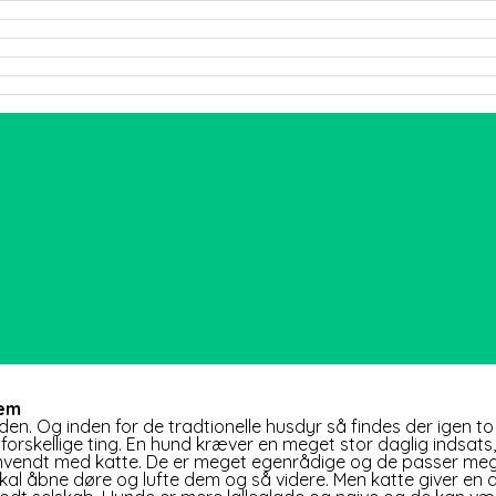
jem
n. Og inden for de tradtionelle husdyr så findes der igen t
 forskellige ting. En hund kræver en meget stor daglig indsat
endt med katte. De er meget egenrådige og de passer meget 
l åbne døre og lufte dem og så videre. Men katte giver en dej