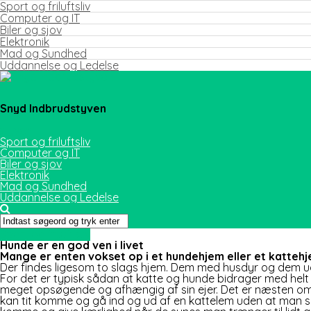
Sport og friluftsliv
Computer og IT
Biler og sjov
Elektronik
Mad og Sundhed
Uddannelse og Ledelse
Snyd Indbrudstyven
Sport og friluftsliv
Computer og IT
Biler og sjov
Elektronik
Mad og Sundhed
Uddannelse og Ledelse
Sport og friluftsliv
Hunde er en god ven i livet
Mange er enten vokset op i et hundehjem eller et katteh
Der findes ligesom to slags hjem. Dem med husdyr og dem ude
For d
et er typisk sådan at katte og hunde bidrager med helt
meget opsøgende og afhængig af sin ejer. Det er næsten omv
kan tit komme og gå ind og ud af en kattelem uden at man ska