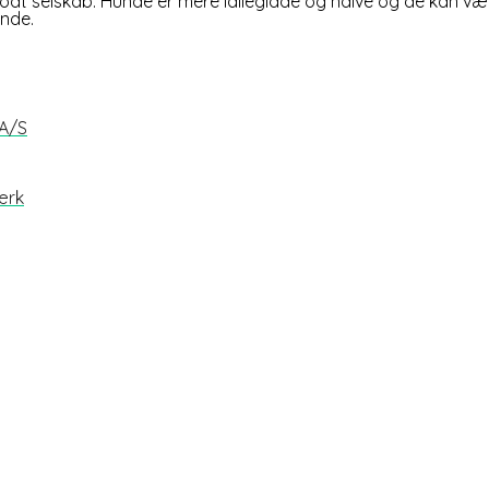
odt selskab. Hunde er mere lalleglade og naive og de kan væ
nde.
 A/S
ærk