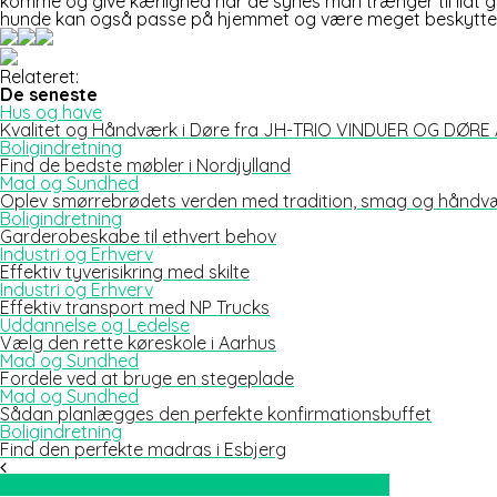
komme og give kærlighed når de synes man trænger til lidt g
hunde kan også passe på hjemmet og være meget beskytte
Relateret:
De seneste
Hus og have
Kvalitet og Håndværk i Døre fra JH-TRIO VINDUER OG DØRE
Boligindretning
Find de bedste møbler i Nordjylland
Mad og Sundhed
Oplev smørrebrødets verden med tradition, smag og håndv
Boligindretning
Garderobeskabe til ethvert behov
Industri og Erhverv
Effektiv tyverisikring med skilte
Industri og Erhverv
Effektiv transport med NP Trucks
Uddannelse og Ledelse
Vælg den rette køreskole i Aarhus
Mad og Sundhed
Fordele ved at bruge en stegeplade
Mad og Sundhed
Sådan planlægges den perfekte konfirmationsbuffet
Boligindretning
Find den perfekte madras i Esbjerg
Undervurder ikke de lidt mindre kendte rejsemål