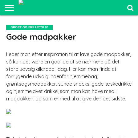
SPORT OG
FRILUFTSLIV
COMPUTER
BILER
ELEKTRONIK
MAD OG
UDDANNELSE
SPORT OG FRILUFTSLIV
OG IT
OG
SUNDHED
OG LEDELSE
Gode madpakker
SJOV
Leder man efter inspiration til at lave gode madpakker,
så kan det være en god ide at se nærmere på det
store udvalg allerede i dag. Her kan man finde et
forrygende udvalg indenfor hjemmebag,
grøntsagsmadpakker, sunde snacks, gode læskedrikke
o
g hjemmelavet drikke, som man kan have med i
madpakken, og som er med til at give den det sidste.