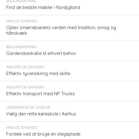
BOLIGINDRETNING
Find de bedste møbler i Nordjylland
MAD OG SUNDHED
Oplev smørrebrødets verden med tradition, smag og
håndværk
BOLIGINDRETNING
Garderobeskabe til ethvert behov
INDUSTRI OG ERHVERV
Effektiv tyverisikring med skilte
INDUSTRI OG ERHVERV
Effektiv transport med NP Trucks
UDDANNELSE OG LEDELSE
Vælg den rette køreskole i Aarhus
MAD OG SUNDHED
Fordele ved at bruge en stegeplade