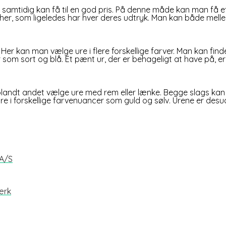
n samtidig kan få til en god pris. På denne måde kan man få e
 her, som ligeledes har hver deres udtryk. Man kan både mel
ur. Her kan man vælge ure i flere forskellige farver. Man kan f
rver som sort og blå. Et pænt ur, der er behageligt at have på,
andt andet vælge ure med rem eller lænke. Begge slags kan se
re i forskellige farvenuancer som guld og sølv. Urene er desude
 A/S
ærk