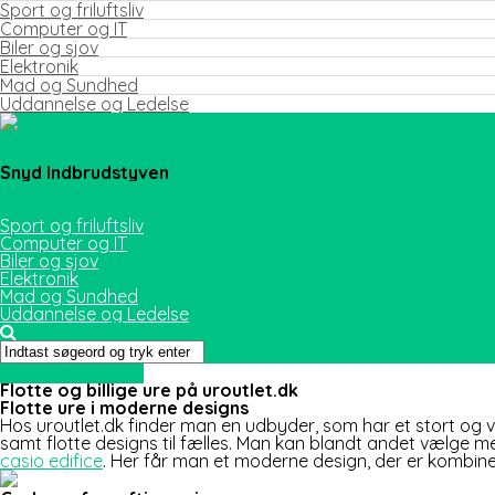
Sport og friluftsliv
Computer og IT
Biler og sjov
Elektronik
Mad og Sundhed
Uddannelse og Ledelse
Snyd Indbrudstyven
Sport og friluftsliv
Computer og IT
Biler og sjov
Elektronik
Mad og Sundhed
Uddannelse og Ledelse
Sport og friluftsliv
Flotte og billige ure på uroutlet.dk
Flotte ure i moderne designs
Hos uroutlet.dk finder man en udbyder, som har et stort og va
samt flotte designs til fæl
les. Man kan blandt andet vælge mel
casio edifice
. Her får man et moderne design, der er kombin