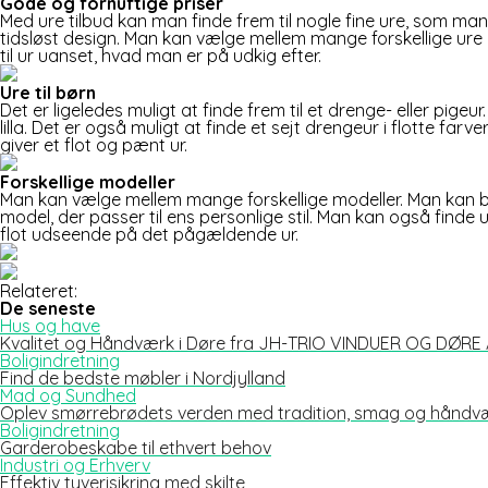
Gode og fornuftige priser
Med ure tilbud kan man finde frem til nogle fine ure, som ma
tidsløst design. Man kan vælge mellem mange forskellige ure
til ur uanset, hvad man er på udkig efter.
Ure til børn
Det er ligeledes muligt at finde frem til et drenge- eller pige
lilla. Det er også muligt at finde et sejt drengeur i flotte fa
giver et flot og pænt ur.
Forskellige modeller
Man kan vælge mellem mange forskellige modeller. Man kan bl
model, der passer til ens personlige stil. Man kan også finde u
flot udseende på det pågældende ur.
Relateret:
De seneste
Hus og have
Kvalitet og Håndværk i Døre fra JH-TRIO VINDUER OG DØRE
Boligindretning
Find de bedste møbler i Nordjylland
Mad og Sundhed
Oplev smørrebrødets verden med tradition, smag og håndv
Boligindretning
Garderobeskabe til ethvert behov
Industri og Erhverv
Effektiv tyverisikring med skilte