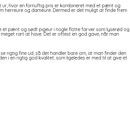
t ur, hvor en fornuftig pris er kombineret med et pænt og
lem herreure og dameure. Dermed er det muligt at finde frem
inde et pænt og sødt pigeur i nogle flotte farver som lyserød og
 er meget rart at have. Det er oftest en god gave, når man
 rigtig fine ud, så det handler bare om, at man finder den
n i en rigtig god kvalitet, som ligeledes er med til at give et