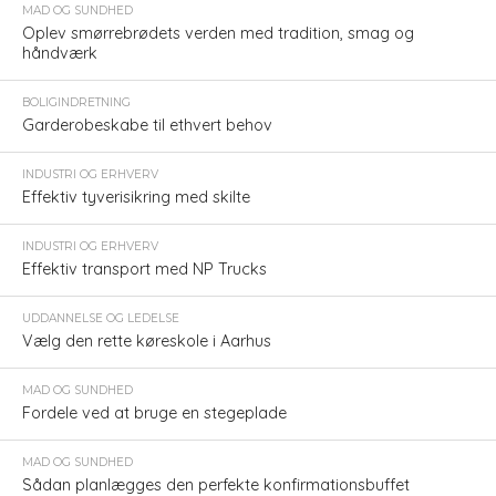
MAD OG SUNDHED
Oplev smørrebrødets verden med tradition, smag og
håndværk
BOLIGINDRETNING
Garderobeskabe til ethvert behov
INDUSTRI OG ERHVERV
Effektiv tyverisikring med skilte
INDUSTRI OG ERHVERV
Effektiv transport med NP Trucks
UDDANNELSE OG LEDELSE
Vælg den rette køreskole i Aarhus
MAD OG SUNDHED
Fordele ved at bruge en stegeplade
MAD OG SUNDHED
Sådan planlægges den perfekte konfirmationsbuffet