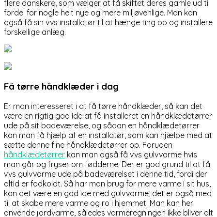
flere danskere, som vælger at få skiftet deres gamle ud til
fordel for nogle helt nye og mere miljøvenlige. Man kan
også få sin vvs installatør til at hænge ting op og installere
forskellige anlæg.
Få tørre håndklæder i dag
Er man interesseret i at få tørre håndklæder, så kan det
være en rigtig god ide at få installeret en håndklædetørrer
ude på sit badeværelse, og sådan en håndklædetørrer
kan man få hjælp af en installatør, som kan hjælpe med at
sætte denne fine håndklædetørrer op. Foruden
håndklædetørrer
kan man også få vvs gulvvarme hvis
man går og fryser om fødderne. Der er god grund til at få
vvs gulvvarme ude på badeværelset i denne tid, fordi der
altid er fodkoldt. Så har man brug for mere varme i sit hus,
kan det være en god ide med gulvvarme, det er også med
til at skabe mere varme og ro i hjemmet. Man kan her
anvende jordvarme, således varmeregningen ikke bliver alt