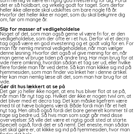
som nemlig vil være en rigtig god investering for dig. Fordi
det er så holdbart, og virkelig godt for taget. Som derfor
heller ikke allerede skal udskiftes om bare nogle få år.
Hvorfor det heller ikke er noget, som du skal bekymre dig
om, før om mange år.
Slip for masser af vedligeholdelse
Noget af det, som man også gerne vil være fri for, er den
vedligeholdelse, som der ofte er i et hus. Derfor vil et decra
tag også være en god investering og et godt valg for en. For
man får nemlig minimal vedligeholdelse, når man vælger
denne løsning. Hvorfor det også vil give mening for en, når
man gerne vil bruge tiden på andre ting. Har man brug for at
vide mere omkring, hvordan sådan et tag ser ud, eller hvilke
flere fordele man får ved dette. Så kan man klikke sig ind på
hjemmesiden, som man finder via linket her i denne artikel.
Her kan man nemlig læse alt det, som man har brug for at
vide.
Gør dit hus lækkert at se på
Det gør jo heller ikke noget, at ens hus bliver flot at se på,
når man får nyt tag op. Hvilket der ikke er nogen tvivl om, at
det bliver med et decra tag. Det kan måske ligefrem være
med til at hæve boligens værdi. Både fordi man får et helt
nyt tag. Men altså også fordi det bare generelt kommer til at
tage sig bedre ud. Så hvis man som sagt går med disse
overvejelser. Så ville det være et rigtig godt sted at starte.
Specielt også, fordi det er så nemt. Det eneste, man sådan
set skal gøre er, at klikke sig ind på hjemmesiden, hvor man