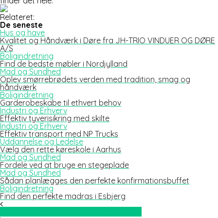
finder det hele.
Relateret:
De seneste
Hus og have
Kvalitet og Håndværk i Døre fra JH-TRIO VINDUER OG DØRE
A/S
Boligindretning
Find de bedste møbler i Nordjylland
Mad og Sundhed
Oplev smørrebrødets verden med tradition, smag og
håndværk
Boligindretning
Garderobeskabe til ethvert behov
Industri og Erhverv
Effektiv tyverisikring med skilte
Industri og Erhverv
Effektiv transport med NP Trucks
Uddannelse og Ledelse
Vælg den rette køreskole i Aarhus
Mad og Sundhed
Fordele ved at bruge en stegeplade
Mad og Sundhed
Sådan planlægges den perfekte konfirmationsbuffet
Boligindretning
Find den perfekte madras i Esbjerg
Til dig der står og mangler en låsesmed