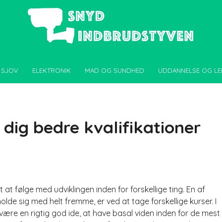
 SJOV
ELEKTRONIK
MAD OG SUNDHED
UDDANNELSE OG LE
 dig bedre kvalifikationer
t følge med udviklingen inden for forskellige ting. En af
de sig med helt fremme, er ved at tage forskellige kurser. I
være en rigtig god ide, at have basal viden inden for de mest