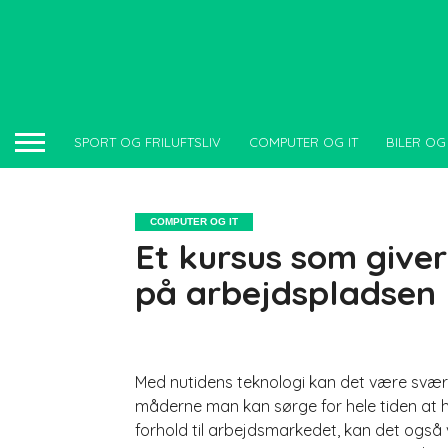
SPORT OG FRILUFTSLIV
COMPUTER OG IT
BILER OG
COMPUTER OG IT
Et kursus som giver
på arbejdspladsen
Med nutidens teknologi kan det være svært a
måderne man kan sørge for hele tiden at hol
forhold til arbejdsmarkedet, kan det ogs
å 