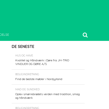
DELSE
DE SENESTE
HUS OG HAVE
Kvalitet og Håndværk i Døre fra JH-TRIO
VINDUER OG DØRE A/S
BOLIGINDRETNING
Find de bedste møbler i Nordjylland
MAD OG SUNDHED
Oplev smørrebrødets verden med tradition, smag
og håndværk
BOLIGINDRETNING