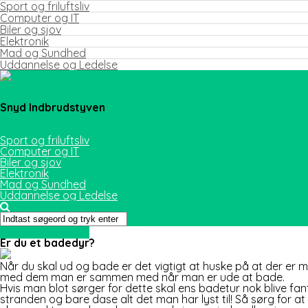
Sport og friluftsliv
Computer og IT
Biler og sjov
Elektronik
Mad og Sundhed
Uddannelse og Ledelse
Snyd Indbrudstyven
Sport og friluftsliv
Computer og IT
Biler og sjov
Elektronik
Mad og Sundhed
Uddannelse og Ledelse
Sport og friluftsliv
Er du et badedyr?
Når du skal ud og bade er det vigtigt at huske på at der er 
med dem man er sammen med når man er ude at b
ade.
Hvis man blot sørger for dette skal ens badetur nok blive fa
stranden og bare dase alt det man har lyst til! Så sørg for 