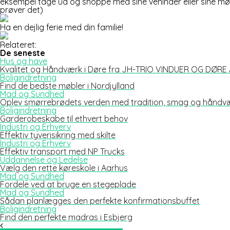
eksempel tage ud og shoppe med sine veninder eller sine mødr
prøver det)
Ha en dejlig ferie med din familie!
Relateret:
De seneste
Hus og have
Kvalitet og Håndværk i Døre fra JH-TRIO VINDUER OG DØRE
Boligindretning
Find de bedste møbler i Nordjylland
Mad og Sundhed
Oplev smørrebrødets verden med tradition, smag og håndv
Boligindretning
Garderobeskabe til ethvert behov
Industri og Erhverv
Effektiv tyverisikring med skilte
Industri og Erhverv
Effektiv transport med NP Trucks
Uddannelse og Ledelse
Vælg den rette køreskole i Aarhus
Mad og Sundhed
Fordele ved at bruge en stegeplade
Mad og Sundhed
Sådan planlægges den perfekte konfirmationsbuffet
Boligindretning
Find den perfekte madras i Esbjerg