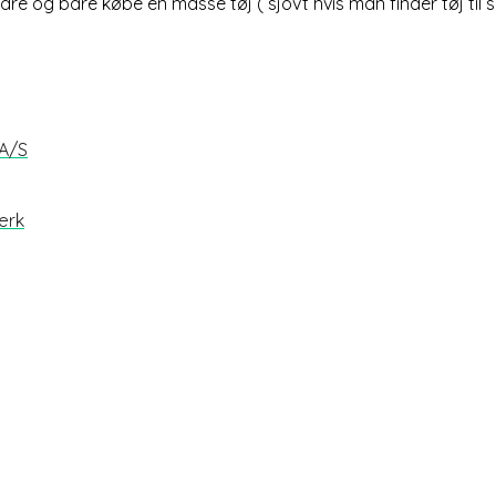
e og bare købe en masse tøj ( sjovt hvis man finder tøj til 
 A/S
ærk