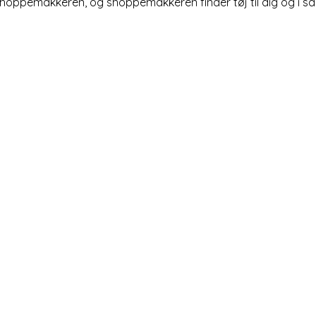
shoppemakkeren, og shoppemakkeren finder tøj til dig og i så