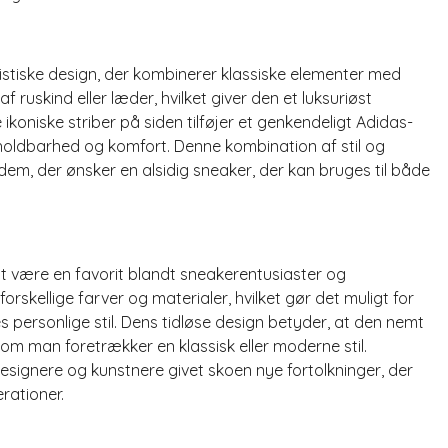
istiske design, der kombinerer klassiske elementer med
f ruskind eller læder, hvilket giver den et luksuriøst
koniske striber på siden tilføjer et genkendeligt Adidas-
holdbarhed og komfort. Denne kombination af stil og
 dem, der ønsker en alsidig sneaker, der kan bruges til både
 være en favorit blandt sneakerentusiaster og
orskellige farver og materialer, hvilket gør det muligt for
es personlige stil. Dens tidløse design betyder, at den nemt
om man foretrækker en klassisk eller moderne stil.
ignere og kunstnere givet skoen nye fortolkninger, der
rationer.