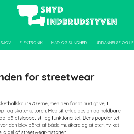
 SJOV
ELEKTRONIK
MAD OG SUNDHED
UDDANNELSE OG LE
 inden for streetwear
etballsko i 1970’erne, men den fandt hurtigt vej til
hop- og skaterkulturen. Med sit enkle design og holdbare
ol på afslappet stil og funktionalitet. Dens popularitet
or den blev båret af både musikere og atleter, hvilket
g del af streetwear-historien.