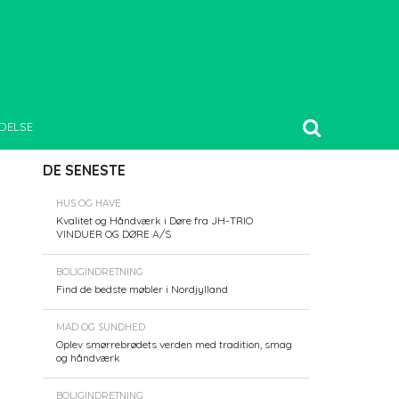
DELSE
DE SENESTE
HUS OG HAVE
Kvalitet og Håndværk i Døre fra JH-TRIO
VINDUER OG DØRE A/S
BOLIGINDRETNING
Find de bedste møbler i Nordjylland
MAD OG SUNDHED
Oplev smørrebrødets verden med tradition, smag
og håndværk
BOLIGINDRETNING