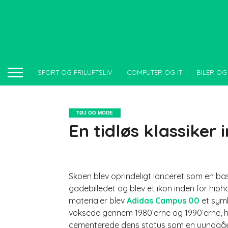
SPORT OG FRILUFTSLIV
COMPUTER OG IT
BILER OG
TØJ OG MODE
En tidløs klassiker
Skoen blev oprindeligt lanceret som en bask
gadebilledet og blev et ikon inden for hip
materialer blev
Adidas Campus 00
et symb
voksede gennem 1980’erne og 1990’erne, hv
cementerede dens status som en uundgåeli