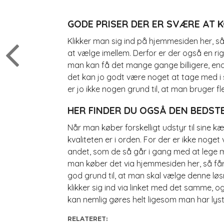
GODE PRISER DER ER SVÆRE AT 
Klikker man sig ind på hjemmesiden her, så 
at vælge imellem. Derfor er der også en rigt
man kan få det mange gange billigere, end
det kan jo godt være noget at tage med i s
er jo ikke nogen grund til, at man bruger f
HER FINDER DU OGSÅ DEN BEDST
Når man køber forskelligt udstyr til sine k
kvaliteten er i orden. For der er ikke noget
andet, som de så går i gang med at lege med
man køber det via hjemmesiden her, så får 
god grund til, at man skal vælge denne løsni
klikker sig ind via linket med det samme,
kan nemlig gøres helt ligesom man har lyst 
RELATERET: