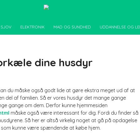
 SJOV
ELEKTRONIK
MAD OG SUNDHED
UDDANNELSE OG LE
orkæle dine husdyr
kan du måske også godt lide at gøre ekstra meget ud af at
en del af familien. Så er vores husdyr det mange gange
 mange gange om dem. Derfor kunne hjemmesiden
html
måske også være interessant for dig. Fordi du finder så
usdyrene. Så her er altså virkelig noget at gå på opdagelse
det, som kunne være spændende at købe hjem.