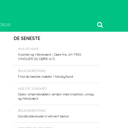
DELSE
DE SENESTE
HUS OG HAVE
Kvalitet og Håndværk i Døre fra JH-TRIO
VINDUER OG DØRE A/S
BOLIGINDRETNING
Find de bedste møbler i Nordjylland
MAD OG SUNDHED
Oplev smørrebrødets verden med tradition, smag
og håndværk
BOLIGINDRETNING
Garderobeskabe til ethvert behov