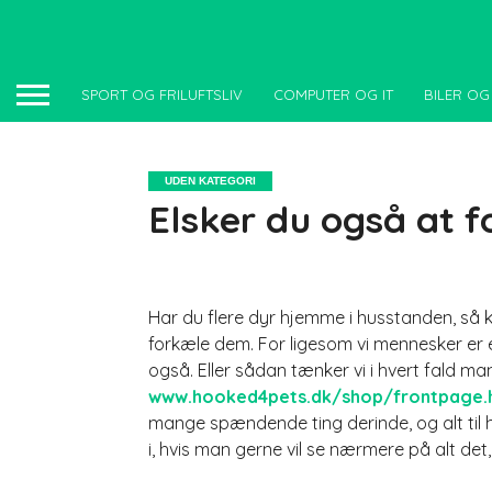
SPORT OG FRILUFTSLIV
COMPUTER OG IT
BILER OG
UDEN KATEGORI
Elsker du også at f
Har du flere dyr hjemme i husstanden, så 
forkæle dem. For ligesom vi mennesker er 
også. Eller sådan tænker vi i hvert fald
www.hooked4pets.dk/shop/frontpage.
mange spændende ting derinde, og alt til h
i, hvis man gerne vil se nærmere på alt 