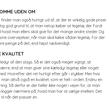
KOMME UDEN OM
finder man også hurtigt ud af, at der er virkelig gode priser
ig god grund til, at man netop køber sit legetøj der. Fordi
 hvad man ellers skal give for det mange andre steder. Og
ine overvejelser, når man skal købe sådan legetøj. For der
lere penge på det, end højst nødvendigt.
E KVALITET
æledyr af den slags. Så er det også meget vigtigt, at
 værre, end at man giver sine kæledyr legetøj eller noget
. Hvorefter det ret hurtigt efter går i stykker. Men hvis
man altså også en kvalitet, som er helt i orden. Endnu en
ng. Så derfor er der heller ikke noget i vejen for, at man
 og kigger nærmere på, hvad man har at vælge imellem. Det
til når det passer en.