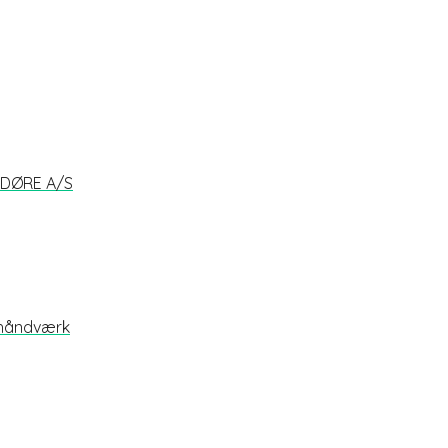
G DØRE A/S
 håndværk