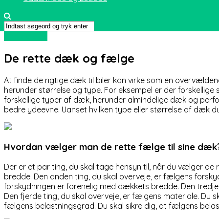
Biler og sjov
De rette dæk og fælge
At finde de rigtige dæk til biler kan virke som en overvælde
herunder størrelse og type. For eksempel er der forskellige s
forskellige typer af dæk, herunder almindelige dæk og perf
bedre ydeevne. Uanset hvilken type eller størrelse af dæk du v
Hvordan vælger man de rette fælge til sine dæk
Der er et par ting, du skal tage hensyn til, når du vælger d
bredde. Den anden ting, du skal overveje, er fælgens forsky
forskydningen er forenelig med dækkets bredde. Den tredje t
Den fjerde ting, du skal overveje, er fælgens materiale. Du 
fælgens belastningsgrad. Du skal sikre dig, at fælgens bel