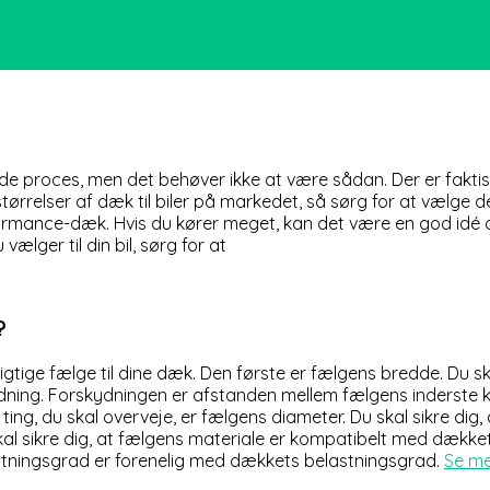
nde proces, men det behøver ikke at være sådan. Der er faktis
tørrelser af dæk til biler på markedet, så sørg for at vælge d
ormance-dæk. Hvis du kører meget, kan det være en god idé a
ælger til din bil, sørg for at
?
e rigtige fælge til dine dæk. Den første er fælgens bredde. Du
dning. Forskydningen er afstanden mellem fælgens inderste ka
ing, du skal overveje, er fælgens diameter. Du skal sikre dig
skal sikre dig, at fælgens materiale er kompatibelt med dækkets
astningsgrad er forenelig med dækkets belastningsgrad.
Se m