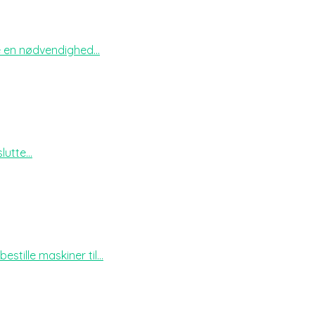
e en nødvendighed...
utte...
ille maskiner til...