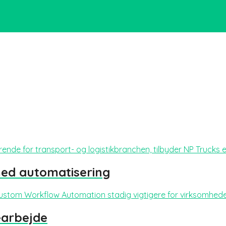
rende for transport- og logistikbranchen, tilbyder NP Trucks en b
med automatisering
r Custom Workflow Automation stadig vigtigere for virksomheder
searbejde