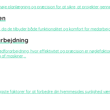
je planlægning og præcision for at sikre, at projekter gennemf
en
da de tilbyder både funktionalitet og komfort for medarbejd
arbejdning
ødforarbejdning, hvor effektivitet og præcision er nøglefakto
af maskiner,...
tigste faktorer for at forbedre din hjemmesides synlighed være