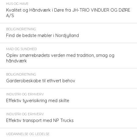
HUS OG HAVE
Kvalitet og Håndværk i Døre fra JH-TRIO VINDUER OG DØRE
A/S
BOLIGINDRETNING
Find de bedste møbler i Nordjylland
MAD OG SUNDHED
Oplev smørrebrødets verden med tradition, smag og
håndværk
BOLIGINDRETNING
Garderobeskabe til ethvert behov
INDUSTRI OG ERHVERV
Effektiv tyverisikring med skilte
INDUSTRI OG ERHVERV
Effektiv transport med NP Trucks
UDDANNELSE OG LEDELSE