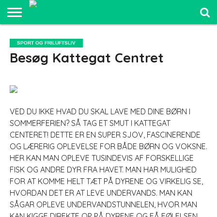
SPORT OG
FRILUFTSLIV
COMPUTER
BILER
ELEKTRONIK
MAD OG
UDDANNELSE
SPORT OG FRILUFTSLIV
OG IT
OG
SUNDHED
OG LEDELSE
Besøg Kattegat Centret
SJOV
VED DU IKKE HVAD DU SKAL LAVE MED DINE BØRN I
SOMMERFERIEN? SÅ TAG ET SMUT I KATTEGAT
CENTERET! DETTE ER EN SUPER SJOV, FASCINERENDE
OG LÆRERIG OPLEVELSE FOR BÅDE BØRN OG VOKSNE.
HER KAN MAN OPLEVE TUSINDEVIS AF FORSKELLIGE
FISK O
G ANDRE DYR FRA HAVET. MAN HAR MULIGHED
FOR AT KOMME HELT TÆT PÅ DYRENE OG VIRKELIG SE,
HVORDAN DET ER AT LEVE UNDERVANDS. MAN KAN
SÅGAR OPLEVE UNDERVANDSTUNNELEN, HVOR MAN
KAN KIGGE DIREKTE OP PÅ DYRENE OG FÅ FØLELSEN