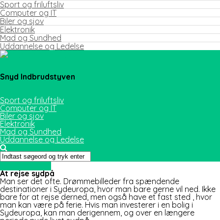
Sport og friluftsliv
Computer og IT
Biler og sjov
Elektronik
Mad og Sundhed
Uddannelse og Ledelse
Snyd Indbrudstyven
Sport og friluftsliv
Computer og IT
Biler og sjov
Elektronik
Mad og Sundhed
Uddannelse og Ledelse
Uden kategori
At rejse sydpå
Man ser det ofte. Drømmebilleder fra spændende
destinationer i Sydeuropa, hvor man bare gerne vil ned. Ikke
bare for at rejse derned, men også have et fast sted , hvor
man kan være på ferie. Hvis man investerer i en bolig i
Sydeuropa, kan man derigennem, og over en længere