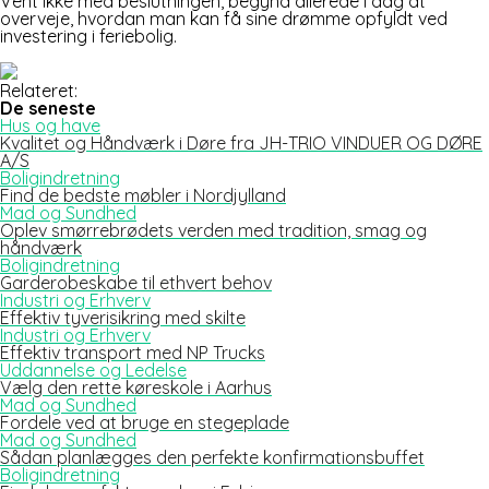
Vent ikke med beslutningen, begynd allerede i dag at
overveje, hvordan man kan få sine drømme opfyldt ved
investering i feriebolig.
Relateret:
De seneste
Hus og have
Kvalitet og Håndværk i Døre fra JH-TRIO VINDUER OG DØRE
A/S
Boligindretning
Find de bedste møbler i Nordjylland
Mad og Sundhed
Oplev smørrebrødets verden med tradition, smag og
håndværk
Boligindretning
Garderobeskabe til ethvert behov
Industri og Erhverv
Effektiv tyverisikring med skilte
Industri og Erhverv
Effektiv transport med NP Trucks
Uddannelse og Ledelse
Vælg den rette køreskole i Aarhus
Mad og Sundhed
Fordele ved at bruge en stegeplade
Mad og Sundhed
Sådan planlægges den perfekte konfirmationsbuffet
Boligindretning