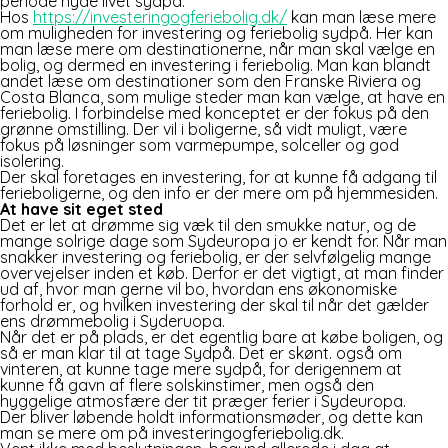
periode nyde livet sydpå.
Hos
https://investeringogferiebolig.dk/
kan man læse mere
om muligheden for investering og feriebolig sydpå. Her kan
man læse mere om destinationerne, når man skal vælge en
bolig, og dermed en investering i feriebolig. Man kan blandt
andet læse om destinationer som den Franske Riviera og
Costa Blanca, som mulige steder man kan vælge, at have en
feriebolig. I forbindelse med konceptet er der fokus på den
grønne omstilling. Der vil i boligerne, så vidt muligt, være
fokus på løsninger som varmepumpe, solceller og god
isolering.
Der skal foretages en investering, for at kunne få adgang til
ferieboligerne, og den info er der mere om på hjemmesiden.
At have sit eget sted
Det er let at drømme sig væk til den smukke natur, og de
mange solrige dage som Sydeuropa jo er kendt for. Når man
snakker investering og feriebolig, er der selvfølgelig mange
overvejelser inden et køb. Derfor er det vigtigt, at man finder
ud af, hvor man gerne vil bo, hvordan ens økonomiske
forhold er, og hvilken investering der skal til når det gælder
ens drømmebolig i Syderuopa.
Når det er på plads, er det egentlig bare at købe boligen, og
så er man klar til at tage Sydpå. Det er skønt. også om
vinteren, at kunne tage mere sydpå, for derigennem at
kunne få gavn af flere solskinstimer, men også den
hyggelige atmosfære der tit præger ferier i Sydeuropa.
Der bliver løbende holdt informationsmøder, og dette kan
man se mere om på investeringogferiebolig.dk.