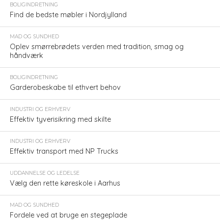
BOLIGINDRETNING
Find de bedste møbler i Nordjylland
MAD OG SUNDHED
Oplev smørrebrødets verden med tradition, smag og
håndværk
BOLIGINDRETNING
Garderobeskabe til ethvert behov
INDUSTRI OG ERHVERV
Effektiv tyverisikring med skilte
INDUSTRI OG ERHVERV
Effektiv transport med NP Trucks
UDDANNELSE OG LEDELSE
Vælg den rette køreskole i Aarhus
MAD OG SUNDHED
Fordele ved at bruge en stegeplade