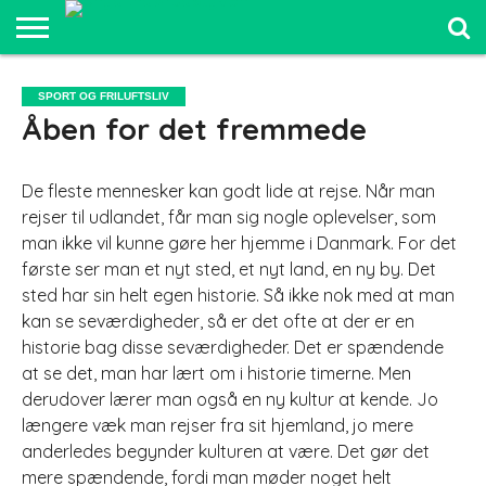
SPORT OG
FRILUFTSLIV
COMPUTER
BILER
ELEKTRONIK
MAD OG
UDDANNELSE
SPORT OG FRILUFTSLIV
OG IT
OG
SUNDHED
OG LEDELSE
Åben for det fremmede
SJOV
De fleste mennesker kan godt lide at rejse. Når man
rejser til udlandet, får man sig nogle oplevelser, som
man ikke vil kunne gøre her hjemme i Danmark. For det
første ser man et nyt sted, et nyt land, en ny by. Det
sted har sin helt egen histori
e. Så ikke nok med at man
kan se seværdigheder, så er det ofte at der er en
historie bag disse seværdigheder. Det er spændende
at se det, man har lært om i historie timerne. Men
derudover lærer man også en ny kultur at kende. Jo
længere væk man rejser fra sit hjemland, jo mere
anderledes begynder kulturen at være. Det gør det
mere spændende, fordi man møder noget helt